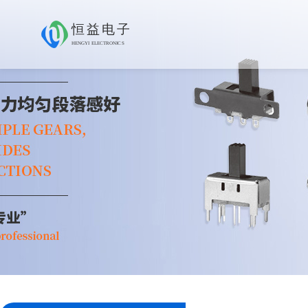
恒益电子
HENGYI ELECTRONICS